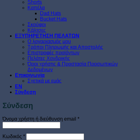
Shorts
Καπέλα
Dad Hats
Bucket Hats
Σκούφοι
Κάλτσες
ΕΞΥΠΗΡΕΤΗΣΗ ΠΕΛΑΤΩΝ
O λογαριασμός μου
Τρόποι Πληρωμής και Αποστολής
Επιστροφές προϊόντων
Πελάτες Χονδρικής
Όροι χρήσης & Προστασία Προσωπικών
Δεδομένων
Επικοινωνία
Σχετικά με εμάς
EN
Σύνδεση
Σύνδεση
Απαιτείται
Όνομα χρήστη ή διεύθυνση email
*
Απαιτείται
Κωδικός
*